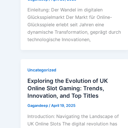
Einleitung: Der Wandel im digitalen
Glücksspielmarkt Der Markt für Online-
Glücksspiele erlebt seit Jahren eine
dynamische Transformation, geprägt durch
technologische Innovationen,
Uncategorized
Exploring the Evolution of UK
Online Slot Gaming: Trends,
Innovation, and Top Titles
Gagandeep
/
April 19, 2025
Introduction: Navigating the Landscape of
UK Online Slots The digital revolution has