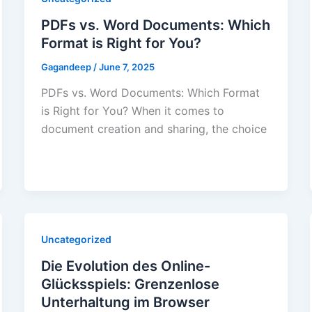
PDFs vs. Word Documents: Which
Format is Right for You?
Gagandeep
/
June 7, 2025
PDFs vs. Word Documents: Which Format
is Right for You? When it comes to
document creation and sharing, the choice
Uncategorized
Die Evolution des Online-
Glücksspiels: Grenzenlose
Unterhaltung im Browser