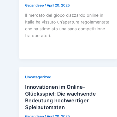
Gagandeep
/
April 20, 2025
Il mercato del gioco d’azzardo online in
Italia ha vissuto un’apertura regolamentata
che ha stimolato una sana competizione
tra operatori.
Uncategorized
Innovationen im Online-
Glücksspiel: Die wachsende
Bedeutung hochwertiger
Spielautomaten
Gagandeep
/
April 20, 2025