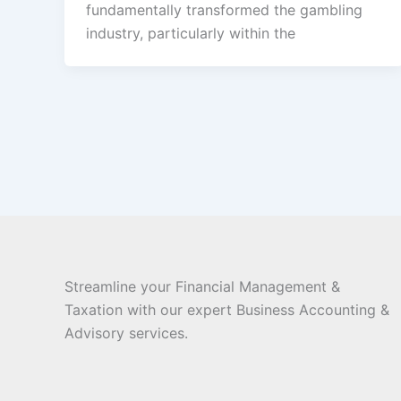
fundamentally transformed the gambling
industry, particularly within the
Streamline your Financial Management &
Taxation with our expert Business Accounting &
Advisory services.