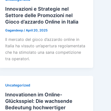
Innovazioni e Strategie nel
Settore delle Promozioni nel
Gioco d’azzardo Online in Italia
Gagandeep
/
April 20, 2025
Il mercato del gioco d’azzardo online in
Italia ha vissuto un’apertura regolamentata
che ha stimolato una sana competizione
tra operatori.
Uncategorized
Innovationen im Online-
Glücksspiel: Die wachsende
Bedeutung hochwertiger