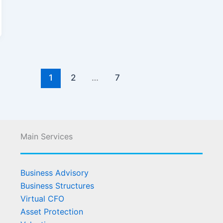
1
2
…
7
Main Services
Business Advisory
Business Structures
Virtual CFO
Asset Protection