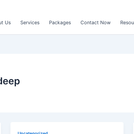
ut Us
Services
Packages
Contact Now
Resou
deep
Uncategorized