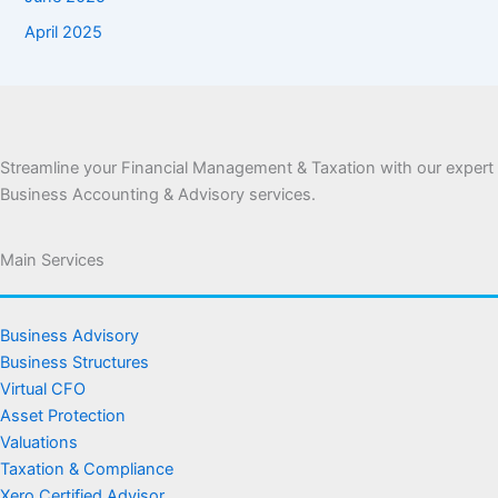
April 2025
Streamline your Financial Management & Taxation with our expert
Business Accounting & Advisory services.
Main Services
Business Advisory
Business Structures
Virtual CFO
Asset Protection
Valuations
Taxation & Compliance
Xero Certified Advisor