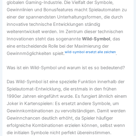
globalen Gaming-Industrie. Die Vielfalt der Symbole,
Gewinnlinien und Bonusfeatures macht Spielautomaten zu
einer der spannendsten Unterhaltungsformen, die durch
innovative technische Entwicklungen ständig
weiterentwickelt werden. Im Zentrum dieser technischen
Innovationen steht das sogenannte
Wild-Symbol
, das
eine entscheidende Rolle bei der Maximierung der
wild-symbol ersetzt alle zeichen
Gewinnmöglichkeiten spielt.
.
Was ist ein Wild-Symbol und warum ist es so bedeutend?
Das Wild-Symbol ist eine spezielle Funktion innerhalb der
Spielautomat-Entwicklung, die erstmals in den frühen
1990er Jahren eingeführt wurde. Es fungiert ähnlich einem
Joker in Kartenspielen: Es ersetzt andere Symbole, um
Gewinnkombinationen zu vervollständigen. Damit werden
Gewinnchancen deutlich erhöht, da Spieler häufiger
erfolgreiche Kombinationen erzielen können, selbst wenn
die initialen Symbole nicht perfekt übereinstimmen.