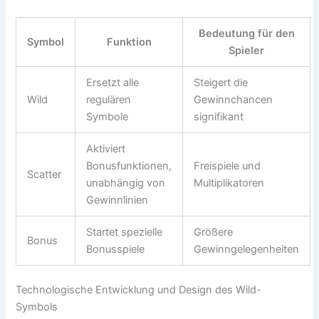
Bedeutung für den
Symbol
Funktion
Spieler
Ersetzt alle
Steigert die
Wild
regulären
Gewinnchancen
Symbole
signifikant
Aktiviert
Bonusfunktionen,
Freispiele und
Scatter
unabhängig von
Multiplikatoren
Gewinnlinien
Startet spezielle
Größere
Bonus
Bonusspiele
Gewinngelegenheiten
Technologische Entwicklung und Design des Wild-
Symbols